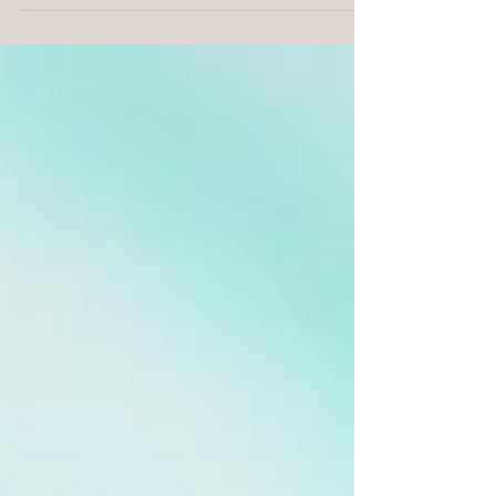
KRISCUNILLA (195 g) V případě zájmu
nás neváhejte kontaktovat na e-mail:
z.gieblova@gmail.com