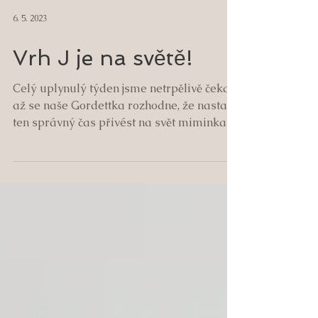
6. 5. 2023
Vrh J je na světě!
Celý uplynulý týden jsme netrpělivě čekali
až se naše Gordettka rozhodne, že nastal
ten správný čas přivést na svět miminka
dlouho...