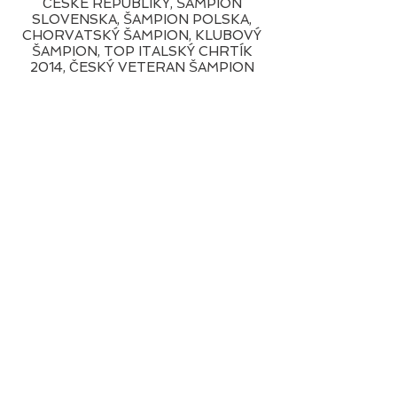
ČESKÉ REPUBLIKY, ŠAMPION
SLOVENSKA, ŠAMPION POLSKA,
CHORVATSKÝ ŠAMPION, KLUBOVÝ
ŠAMPION, TOP ITALSKÝ CHRTÍK
2014, ČESKÝ VETERAN ŠAMPION
© by zooza, proudly created with
wix.com
Webmaster Login