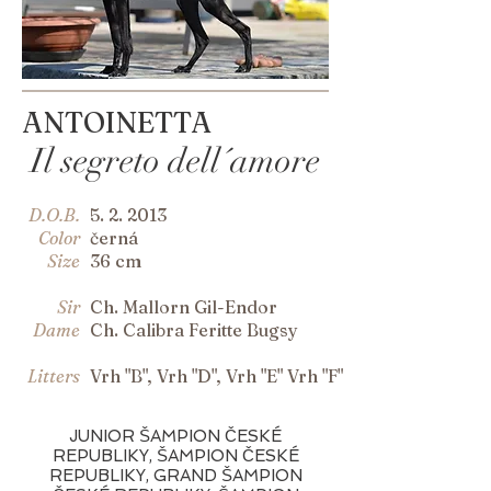
ANTOINETTA
Il segreto dell´amore
D.O.B.
5. 2. 2013
Color
černá
Size
36 cm
Sir
Ch. Mallorn Gil-Endor
Dame
Ch. Calibra Feritte Bugsy
Litters
Vrh "B",
Vrh "D",
Vrh "E"
Vrh "F"
JUNIOR ŠAMPION ČESKÉ
REPUBLIKY, ŠAMPION ČESKÉ
REPUBLIKY, GRAND ŠAMPION