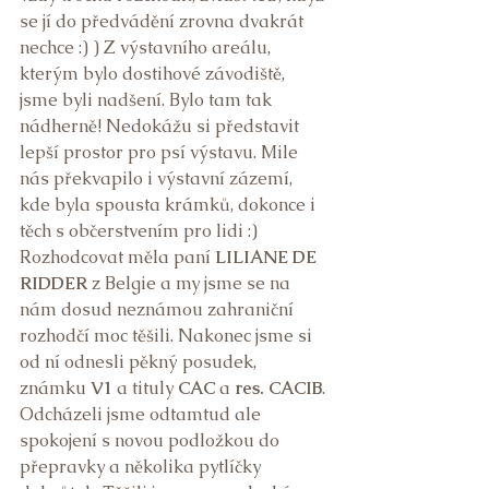
se jí do předvádění zrovna dvakrát 
nechce :) ) Z výstavního areálu, 
kterým bylo dostihové závodiště, 
jsme byli nadšení. Bylo tam tak 
nádherně! Nedokážu si představit 
lepší prostor pro psí výstavu. Mile 
nás překvapilo i výstavní zázemí, 
kde byla spousta krámků, dokonce i 
těch s občerstvením pro lidi :) 
Rozhodcovat měla paní 
LILIANE DE 
RIDDER
 z Belgie a my jsme se na 
nám dosud neznámou zahraniční 
rozhodčí moc těšili. Nakonec jsme si 
od ní odnesli pěkný posudek, 
známku
 V1
 a tituly
 CAC
 a 
res. CACIB
. 
Odcházeli jsme odtamtud ale 
spokojení s novou podložkou do 
přepravky a několika pytlíčky 