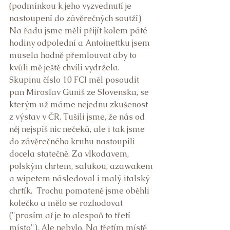
(podmínkou k jeho vyzvednutí je 
nastoupení do závěrečných soutží) 
Na řadu jsme měli přijít kolem páté 
hodiny odpolední a Antoinettku jsem 
musela hodně přemlouvat aby to 
kvůli mě ještě chvíli vydržela. 
Skupinu číslo 10 FCI měl posoudit 
pan Miroslav Guniš ze Slovenska, se 
kterým už máme nejednu zkušenost 
z výstav v ČR. Tušili jsme, že nás od 
něj nejspíš nic nečeká, ale i tak jsme 
do závěrečného kruhu nastoupili 
docela statečně. Za vlkodavem, 
polským chrtem, salukou, azawakem 
a wipetem následoval i malý italský 
chrtík.  Trochu pomateně jsme oběhli 
kolečko a mělo se rozhodovat 
("prosím ať je to alespoň to třetí 
místo"). Ale nebylo. Na třetím místě 