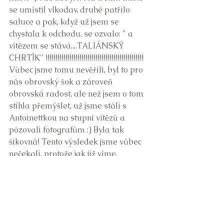
se umístil vlkodav, druhé patřilo 
saluce a pak, když už jsem se 
chystala k odchodu, se ozvalo: " a 
vítězem se stává....TALIÁNSKÝ 
CHRTÍK" !!!!!!!!!!!!!!!!!!!!!!!!!!!!!!!!!!!!!!!!!!!!!!!!! 
Vůbec jsme tomu nevěřili, byl to pro 
nás obrovský šok a zároveň 
obrovská radost, ale než jsem o tom 
stihla přemýšlet, už jsme stáli s 
Antoinettkou na stupni vítězů a 
pózovali fotografům :) Byla tak 
šikovná! Tento výsledek jsme vůbec 
nečekali, protože jak již víme, 
málokdy se v závěrečných soutěžích 
dostane i na toho nejmenšího z chrtů, 
který se ještě ke všemu ani nepyšní 
dlouhou načesanou srstí. Postoupili 
jsme i před paní Ridarčíkovou, která 