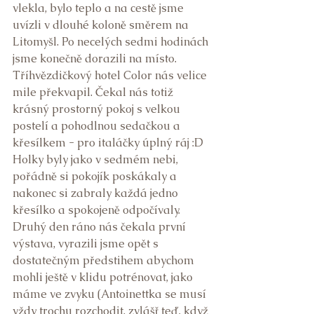
vlekla, bylo teplo a na cestě jsme 
uvízli v dlouhé koloně směrem na 
Litomyšl. Po necelých sedmi hodinách 
jsme konečně dorazili na místo. 
Tříhvězdičkový hotel Color nás velice 
mile překvapil. Čekal nás totiž 
krásný prostorný pokoj s velkou 
postelí a pohodlnou sedačkou a 
křesílkem - pro italáčky úplný ráj :D 
Holky byly jako v sedmém nebi, 
pořádně si pokojík poskákaly a 
nakonec si zabraly každá jedno 
křesílko a spokojeně odpočívaly.  
Druhý den ráno nás čekala první 
výstava, vyrazili jsme opět s 
dostatečným předstihem abychom 
mohli ještě v klidu potrénovat, jako 
máme ve zvyku (Antoinettka se musí 
vždy trochu rozchodit, zvlášť teď, když 