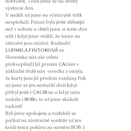
dobrůtek. Těšili jsme se na druhý 
výstavní den.  
V neděli už jsme na výstavyště tolik 
nespěchali. Počasí bylo ještě slibnější 
než v sobotu a chtěli jsme si tento den 
užít i když jsme věděli, že šance na 
vítězství jsou mizivé. Rozhodčí 
LUDMILA FINTOROVÁ
 ze 
Slovenska nás ale velmi 
překvapila(!) Již prvním
 CAC
em v 
základní třídě nás  vyvedla z omylu, 
že karty jsou již předem rozdány. Pak 
už jsme se jen nestačili divit když 
přibyl ještě i 
CACIB 
no a když nám 
zadala i 
BOB
a, to už jsme skákali 
radostí! 
Byli jsme spokojení a rozhdoli se 
počkat na závěrečné soutěže už jen 
kvůli tomu poháru za ocenění BOB :)