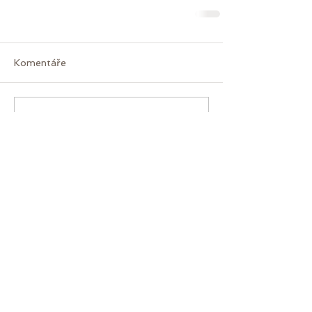
Komentáře
Napsat komentář...
© by zooza, proudly created with
wix.com
Webmaster Login