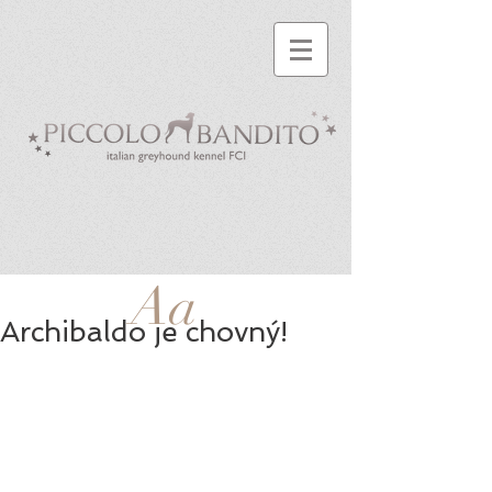
Aa
Archibaldo je chovný!